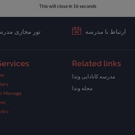
This will close in
15
seconds
ارتباط با مدرسه
تور مجازی مدرس
Services
Related links
ns
مدرسه کانادایی وندا
hers
مجله وندا
l’s Message
ees
olicy