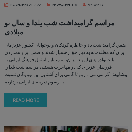
NOVEMBER 21, 2022
NEWS & EVENTS
BY
NAHID
مراسم گرامیداشت شب یلدا و سال نو
میلادی
ضمن گراميداشت ياد و خاطره كودكان و نوجوانان كشور عزيزمان
ايران كه مظلومانه به ديار حق رهسپار شدند و ضمن ابراز همدردى
با خانواده هاى اين عزيزان، به منظور انتقال فرهنگ ايرانى به
فرزندان عزيزى كه در مهاجرت هستند، مراسم شب يلدا را
پيشاپيش گرامى مى داريم تا گامى براى آشنايى اين نوباوگان نسبت
…
به رسوم ديرينه ى ايرانى برداريم
READ MORE