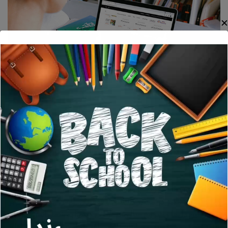
AUGUST 26, 2022
TRAINING
BY
NAHID
برنامه کلاس های درس سال تحصیلی
۱۴۰۲-۱۴۰۱ نورث ونکور وترای سیتی
فرا رسیدن ماه مهر، ماه مهرانگیز بازگشایی مدرسه‌ها ، آغاز سفر
دل انگیز در مسیر دانستن و فهمیدن، تابش خورشید علم بر
سرزمین دل‌ها و شروع سال تحصیلی جدید را به شما دانش آموزان
عزیز تبریک می گوییم و برایتان تلاشی افتخار آمیز به سوی فرداهای