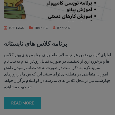
MAY 4, 2022
TRAINING
BY
NAHID
برنامه کلاس های تابستانه
اولياى گرامى ضمن عرض سلام.لطفا براى برنامه ريزى بهتر كلاس
ها و برخورداري از تخفيف، در صورت تمايل زودتر اقدام به ثبت نام
نماييد.لازم به ذكر است در صورت به حد نصاب رسيدن دانش
آموزان متقاضى در منطقه ى تراى سيتى اين كلاس ها در روزهاى
چهارشنبه نيز در محل كلاس هاى مدرسه در كوكيتلام برگزار خواهد
…
شد جهت مشاهده
READ MORE