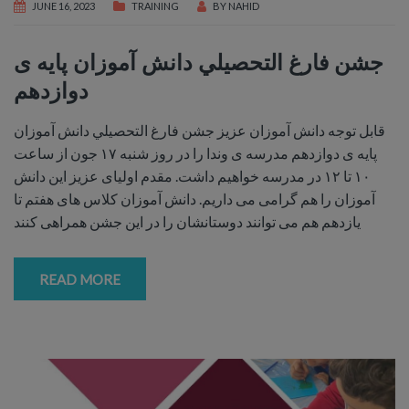
JUNE 16, 2023
TRAINING
BY
NAHID
جشن فارغ التحصيلي دانش آموزان پايه ى
دوازدهم
قابل توجه دانش آموزان عزيز جشن فارغ التحصيلي دانش آموزان
پايه ى دوازدهم مدرسه ى وندا را در روز شنبه ١٧ جون از ساعت
١٠ تا ١٢ در مدرسه خواهيم داشت. مقدم اولياى عزيز اين دانش
آموزان را هم گرامى مى داريم. دانش آموزان كلاس هاى هفتم تا
يازدهم هم مى توانند دوستانشان را در اين جشن همراهى كنند
READ MORE