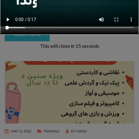
روشن را آرزو می کنیم. برنامه ی کلاس های مدرسه طبق جدول
…
زیر در
READ MORE
This will close in
14
seconds
MAY 12, 2022
TRAINING
BY
NAHID