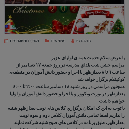
DECEMBER 16, 2021
TRAINING
BY
NAHID
با عرض سلام خدمت همه ى اولياى عزيز
مراسم جشن شب يلداي مدرسه در روز جمعه ۱۷ دسامبر از
ساعت ٦ تا ٨ بعدازظهر با اجرا و حضور دانش آموزان در منطقه‌ى
كوكيتلام
برگزار خواهد شد
ه
مچنين مراسمى در روز شنبه ١٨ دسامبر ساعت ٢:٠٠ تا ٤:٠٠
بعدازظهر در نورث ونکوور و با اجرا و حضور دانش آموزان و اوليا
خواهيم داشت
با توجه به اين كه امكان برگزاري كلاس هاى نوبت بعدازظهر شنبه
را نداريم لطفا تمامى دانش آموزان كلاس دوم و سوم نوبت
ب
عدازظهر، طبق برنامه در كلاس هاى صبح شنبه شركت نمایند