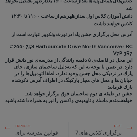
كلاس‌هاى همه‌ى پايه‌ها بعداز ساعت ١:٣٠ بعدازظهر تشكيل نخواهد
شد
دانش آموزان كلاس اول بعدازظهر هم از ساعت ١١:٠٠ تا ١٢:٣٠
كلاس خواهند داشت
آ
درس محل برگزاري جشن يلدا در نورث ونکوور عبارت است از
#200- 758 Harbourside Drive North Vancouver BC
V7P 3R7
این محل در فاصله‌ی ۵ دقیقه رانندگی از مدرسه‌ی نور دانش قرار
دارد. در ضمن با توجه به اين كه به‌دليل ساختمان سازى، جاى
پارك در نزديكی محل جشن وجود ندارد، لطفا اتومبیل‌ها را در
خيابان ها و محل هاى مجاز پاركينگ در اطراف آدرس ذکر‌شده
پارك فرماييد
جشن در طبقه ى دوم ساختمان فوق برگزار خواهد شد.
خواهشمندم ماسك و تاييدیه‌ى واكسن را نیز به همراه داشته باشيد
PREVIOUS
NEXT
برگزاری کلاس های 7
قوانین مدرسه برای