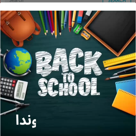
SEARCH
3
فارسی ا
3
products
3
کتاب های اول ابتدایی
3
products
آخرین خبرها
تقویم آموزشی و برنامه درسی مدرسه سال ۱۴۰۶-۱۴۰۵ تحصیلی
13 SEP, 2024
جشن نوروز مدرسه وندا
5 MAR, 2024