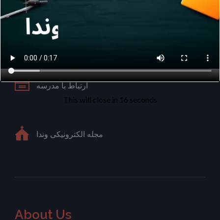
تماس با ما
تور مجازی مدرسه
ارتباط با مدرسه
This will close in
15
seconds
مجله الکترونیکی وندا
About Us